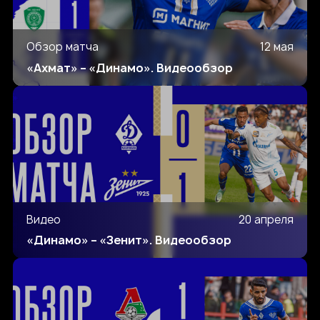
Обзор матча
12 мая
«Ахмат» – «Динамо». Видеообзор
Видео
20 апреля
«Динамо» – «Зенит». Видеообзор