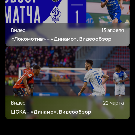
Видео
13 апреля
«Локомотив» – «Динамо». Видеообзор
Видео
22 марта
ЦСКА – «Динамо». Видеообзор