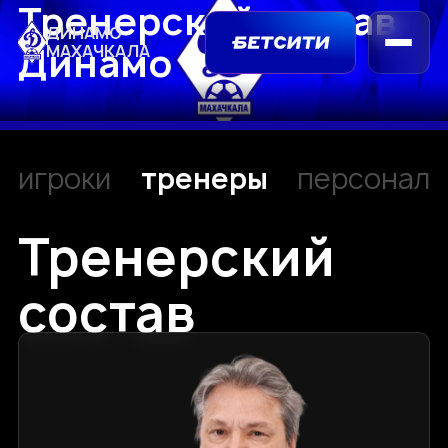
Тренерский состав
ДИНАМО
Динамо
МАХАЧКАЛА
игроки
тренеры
персонал
Тренерский
состав