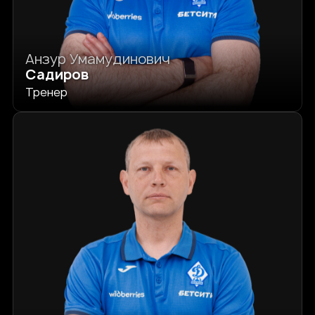
Анзур Умамудинович
Садиров
Тренер