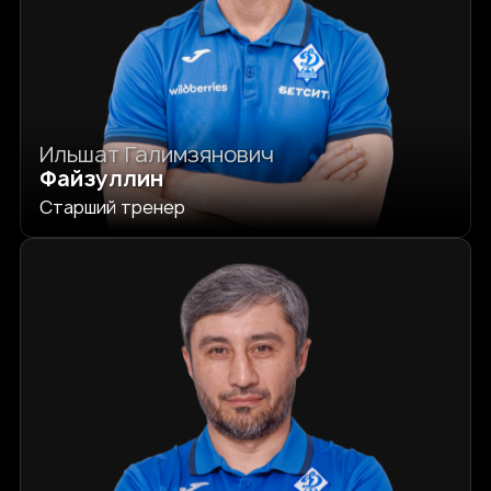
Ильшат Галимзянович
Файзуллин
Старший тренер