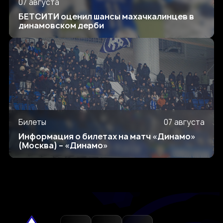
07 августа
БЕТСИТИ оценил шансы махачкалинцев в
динамовском дерби
Билеты
07 августа
Информация о билетах на матч «Динамо»
(Москва) – «Динамо»