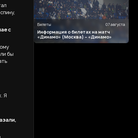
тал
спину,
Билеты
07 августа
ае с
Информация о билетах на матч
«Динамо» (Москва) – «Динамо»
тому
али бы
ать
. Я
казали,
,