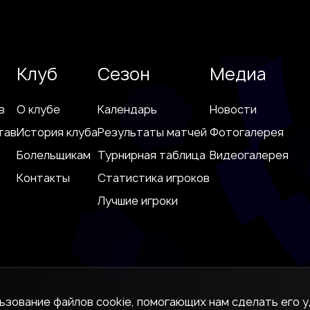
Клуб
Сезон
Медиа
в
О клубе
Календарь
Новости
тав
История клуба
Результаты матчей
Фотогалерея
Болельщикам
Турнирная таблица
Видеогалерея
Контакты
Статистика игроков
Лучшие игроки
льзование файлов cookie, помогающих нам сделать его у