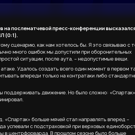
в на послематчевой пресс-конференции высказался
 (0:1).
ому сценарию, как нам хотелось бы. Я это связываю с т
вычно много ошибок мы допустили при оборонительных
простой ситуации, после аута, – недопустимые вещи.
в атаке. Удалось создать всего один момент в первом т
итывать впереди только на контратаки либо стандарт
бы поддерживать движение. Но было сложно: «Спартак»
инировал.
д. «Спартак» больше мячей стал направлять вперед –
гда успевали с подстраховкой при верховых единоборст
ры в центрфорварда. В прошлом сезоне было больше