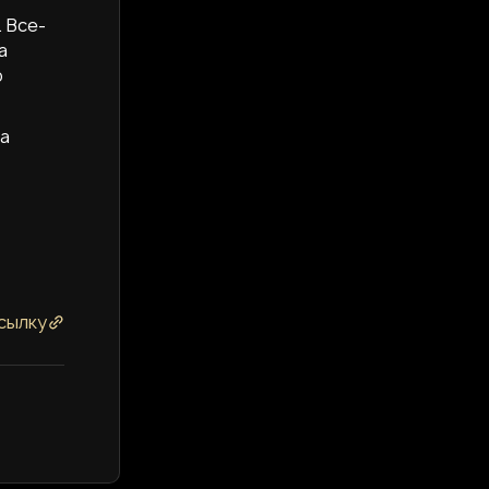
 Все-
а
о
на
сылку