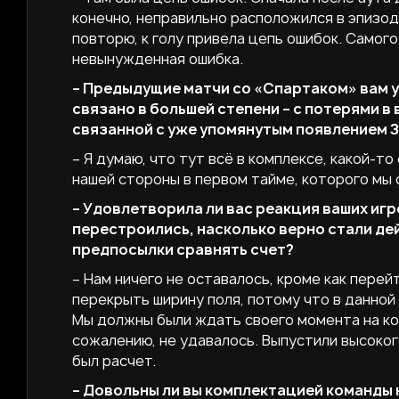
конечно, неправильно расположился в эпизод
повторю, к голу привела цепь ошибок. Самого
невынужденная ошибка.
– Предыдущие матчи со «Спартаком» вам у
связано в большей степени – с потерями в
связанной с уже упомянутым появлением 
– Я думаю, что тут всё в комплексе, какой-то
нашей стороны в первом тайме, которого мы 
– Удовлетворила ли вас реакция ваших игр
перестроились, насколько верно стали дей
предпосылки сравнять счет?
– Нам ничего не оставалось, кроме как перей
перекрыть ширину поля, потому что в данной
Мы должны были ждать своего момента на кон
сожалению, не удавалось. Выпустили высоког
был расчет.
– Довольны ли вы комплектацией команды 