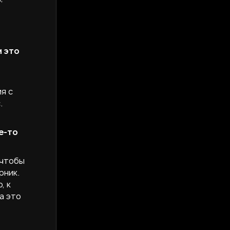
м это
,
я с
.
е-то
 чтобы
рник.
, к
а это