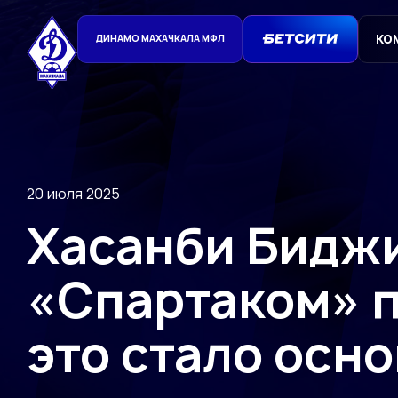
КО
ДИНАМО МАХАЧКАЛА МФЛ
20 июля 2025
Хасанби Биджи
«Спартаком» п
это стало осн