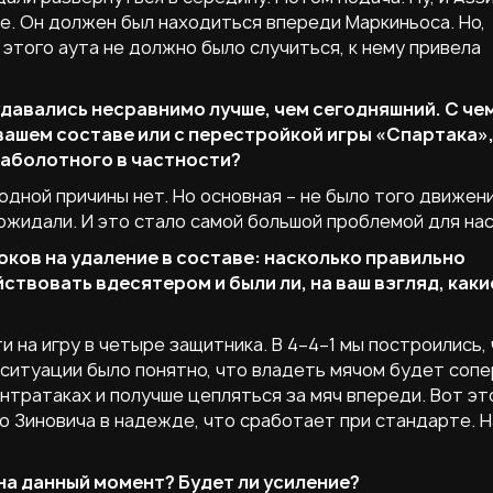
е. Он должен был находиться впереди Маркиньоса. Но,
 этого аута не должно было случиться, к нему привела
давались несравнимо лучше, чем сегодняшний. С че
 вашем составе или с перестройкой игры «Спартака»
Заболотного в частности?
 одной причины нет. Но основная – не было того движени
ожидали. И это стало самой большой проблемой для нас
оков на удаление в составе: насколько правильно
ствовать вдесятером и были ли, на ваш взгляд, каки
ти на игру в четыре защитника. В 4–4–1 мы построились,
 ситуации было понятно, что владеть мячом будет сопе
тратаках и получше цепляться за мяч впереди. Вот это
о Зиновича в надежде, что сработает при стандарте. Н
на данный момент? Будет ли усиление?