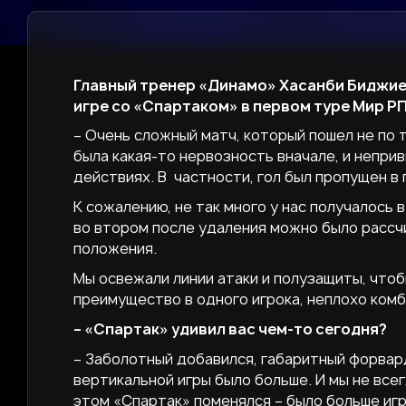
Главный тренер «Динамо» Хасанби Биджие
игре со «Спартаком» в первом туре Мир РПЛ
– Очень сложный матч, который пошел не по т
была какая-то нервозность вначале, и непри
действиях. В частности, гол был пропущен в 
К сожалению, не так много у нас получалось 
во втором после удаления можно было рассч
положения.
Мы освежали линии атаки и полузащиты, что
преимущество в одного игрока, неплохо комб
– «Спартак» удивил вас чем-то сегодня?
– Заболотный добавился, габаритный форвар
вертикальной игры было больше. И мы не все
этом «Спартак» поменялся – было больше иг