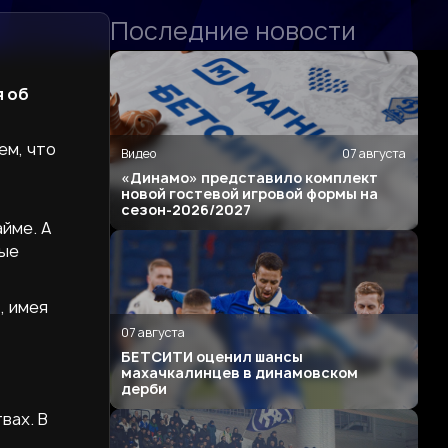
Последние новости
 об
ем, что
Видео
07 августа
«Динамо» представило комплект
новой гостевой игровой формы на
сезон-2026/2027
айме. А
ные
, имея
07 августа
БЕТСИТИ оценил шансы
махачкалинцев в динамовском
дерби
вах. В