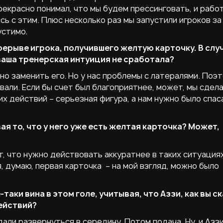
екрасно понимал, что мы будем прессинговать, и рабо
сь с этим. Плюс несколько раз мы запустили игроков за 
устимо.
рерыве игрока, получившего желтую карточку. В случ
 ваша тренерская интуиция не сработала?
но заменить его. Но у нас проблемы с латералями. Поэ
вали. Если бы счет был благоприятнее, может, мы сдел
их действий – серьезная фигура, а нам нужно было спас
ая то, что у него уже есть желтая карточка? Может,
ет, что нужно действовать аккуратнее в таких ситуациях
, думаю, первая карточка – на мой взгляд, можно было
-таки вина в этом голе, учитывая, что Аззи, как вы с
ействий?
дали развернуться в середину. Потом подача. Ну, и Аззи