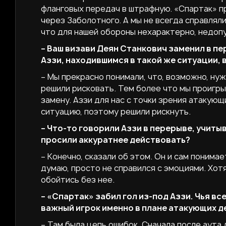
фланговых передач в штрафную. «Спартак» пр
через Заболотного. А мы не всегда справляли
что для нашей обороны нехарактерно, недоп
– Ваш визави Деян Станкович заменил в пе
Аззи, находившимся в такой же ситуации,
– Мы прекрасно понимали, что, возможно, нуж
решили рисковать. Тем более что мы проигры
замену. Аззи для нас с точки зрения атакующ
ситуацию, поэтому решили рискнуть.
– Что-то говорили Аззи в перерыве, учитыв
просили аккуратнее действовать?
– Конечно, сказали об этом. Он и сам понима
думаю, просто не справился с эмоциями. Хотя
обойтись без нее.
– «Спартак» забил гол из-под Аззи. Чья все
важный игрок именно в плане атакующих д
– Там была цепь ошибок. Сначала после аута 