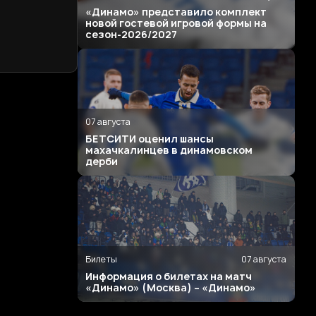
«Динамо» представило комплект
новой гостевой игровой формы на
сезон-2026/2027
07 августа
БЕТСИТИ оценил шансы
махачкалинцев в динамовском
дерби
Билеты
07 августа
Информация о билетах на матч
«Динамо» (Москва) – «Динамо»