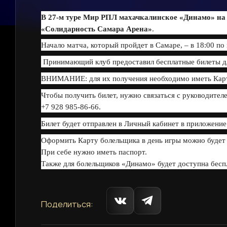
В 27-м туре Мир РПЛ махачкалинское «Динамо» на 
«Солидарность Самара Арена»
.
Начало матча, который пройдет в Самаре, – в 18:00 по
Принимающий клуб предоставил бесплатные билеты для
ВНИМАНИЕ: для их получения необходимо иметь Карт
Чтобы получить билет, нужно связаться с руководите
+7 928 985-86-66.
Билет будет отправлен в Личный кабинет в приложени
Оформить Карту болельщика в день игры можно будет 
При себе нужно иметь паспорт.
Также для болельщиков «Динамо» будет доступна беспл
Поделиться: