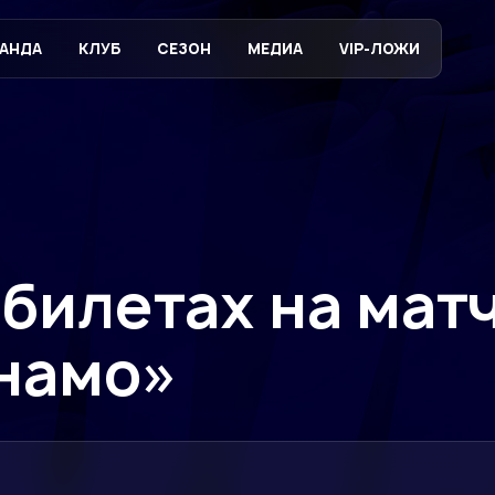
АНДА
КЛУБ
СЕЗОН
МЕДИА
VIP-ЛОЖИ
билетах на мат
инамо»