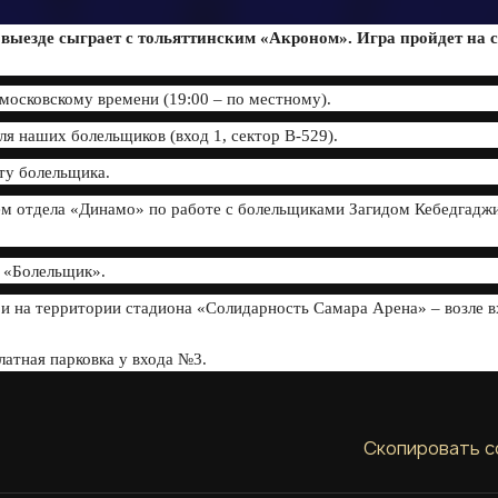
выезде сыграет с тольяттинским «Акроном». Игра пройдет на 
 московскому времени (19:00 – по местному).
 наших болельщиков (вход 1, сектор B-529).
у болельщика.
лем отдела «Динамо» по работе с болельщиками Загидом Кебедгадж
е «Болельщик».
и на территории стадиона «Cолидарность Самара Арена» – возле в
атная парковка у входа №3.
Скопировать с