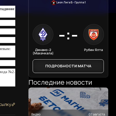
Leon Лига Б - Группа 1
стадионе
-:-
иевым:
Динамо-2
Рубин Ялта
(Махачкала)
ПОДРОБНОСТИ МАТЧА
хода №2.
Последние новости
сылку
Видео
07 августа