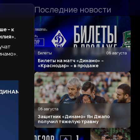
Последние новости
е – к
илия».
учат
Билеты
06 августа
инамо».
Билеты на матч «Динамо» –
«Краснодар» – в продаже
06 августа
Защитник «Динамо» Ян Джапо
получил тяжелую травму