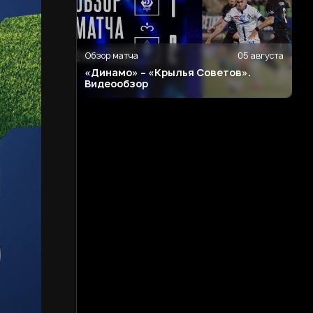
Обзор матча
05 августа
«Динамо» – «Крылья Советов».
Видеообзор