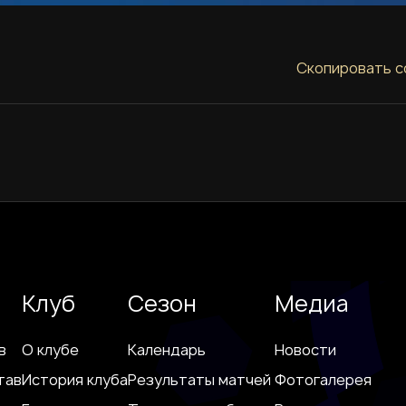
Скопировать с
Клуб
Сезон
Медиа
в
О клубе
Календарь
Новости
тав
История клуба
Результаты матчей
Фотогалерея