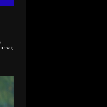
и
в год);