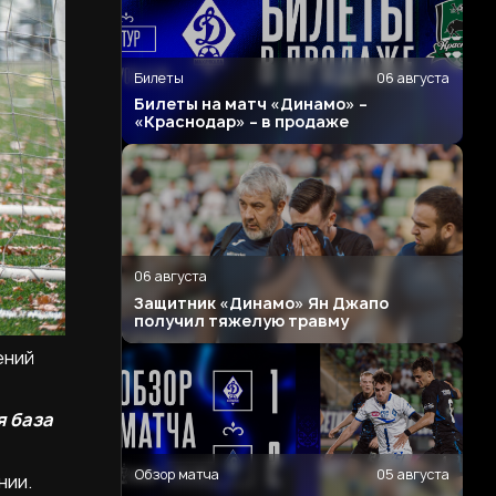
Билеты
06 августа
Билеты на матч «Динамо» –
«Краснодар» – в продаже
06 августа
Защитник «Динамо» Ян Джапо
получил тяжелую травму
ений
я база
Обзор матча
05 августа
нии.