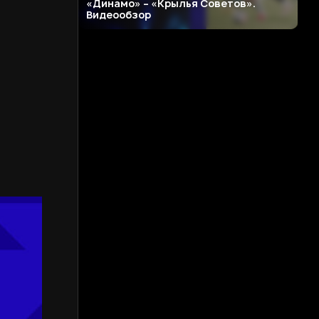
«Динамо» – «Крылья Советов».
Видеообзор