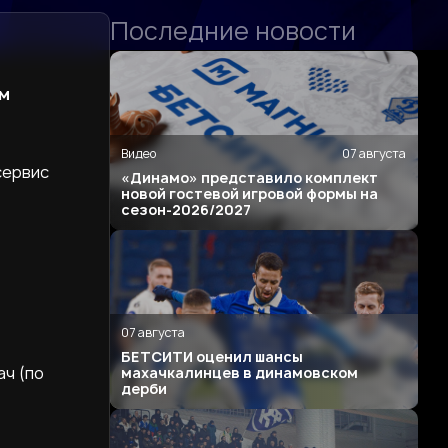
Последние новости
ам
Видео
07 августа
сервис
«Динамо» представило комплект
новой гостевой игровой формы на
сезон-2026/2027
07 августа
БЕТСИТИ оценил шансы
ач (по
махачкалинцев в динамовском
дерби