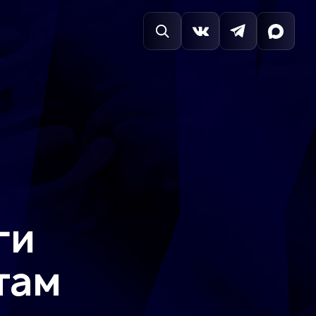
ги
там