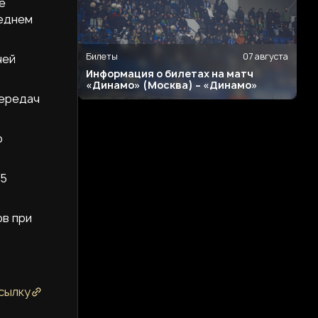
е
реднем
Билеты
07 августа
чей
Информация о билетах на матч
«Динамо» (Москва) – «Динамо»
передач
ю
55
ов при
сылку