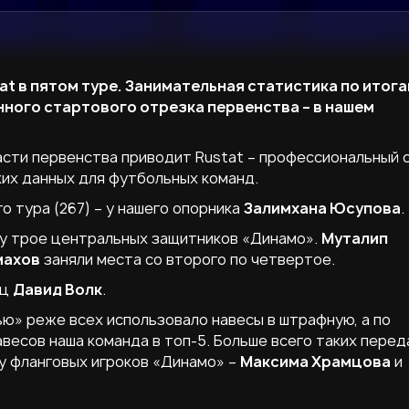
at в пятом туре. Занимательная статистика по итог
нного стартового отрезка первенства – в нашем
асти первенства приводит Rustat – профессиональный 
ких данных для футбольных команд.
о тура (267) – у нашего опорника
Залимхана Юсупова
.
азу трое центральных защитников «Динамо».
Муталип
махов
заняли места со второго по четвертое.
ец
Давид Волк
.
ю» реже всех использовало навесы в штрафную, а по
весов наша команда в топ-5. Больше всего таких перед
ету фланговых игроков «Динамо» –
Максима Храмцова
и