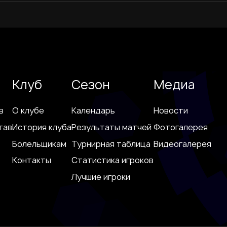
Клуб
Сезон
Медиа
в
О клубе
Календарь
Новости
тав
История клуба
Результаты матчей
Фотогалерея
Болельщикам
Турнирная таблица
Видеогалерея
Контакты
Статистика игроков
Лучшие игроки