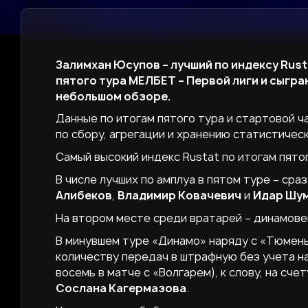
Залимхан Юсупов – лучший по индексу Rust
пятого тура МЕЛБЕТ – Первой лиги и сыгра
небольшом обзоре.
Данные по итогам пятого тура и стартовой ч
по сбору, агрегации и хранению статистичес
Самый высокий индекс Rustat по итогам пятог
В числе лучших по амплуа в пятом туре – ср
Алибеков
,
Владимир Ковачевич
и
Идар Шу
На втором месте среди вратарей – динамов
В минувшем туре «Динамо» наряду с «Тюмень
количеству передач в штрафную без учета на
восемь в матче с «Волгарем), к слову, на сч
Сослана Кагермазова
.