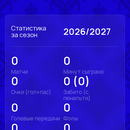
Статистика
2026/2027
за сезон
0
0
Матчи
Минут сыграно
0
0 (0)
Очки (гол+пас)
Забито (с
пенальти)
0
0
Голевые передачи
Фолы
0
0