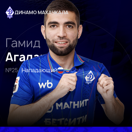
ДИНАМО МАХАЧКАЛА
Гамид
Агаларов
№25
Нападающий
Россия