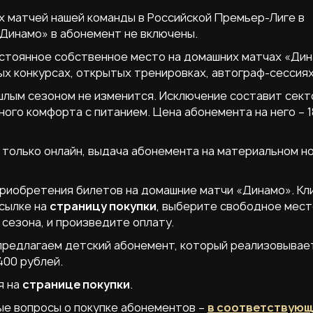
 матчей нашей команды в Российской Премьер-Лиге в
«Динамо» в абонемент не включены.
стоянное собственное место на домашних матчах «Дин
ых конкурсах, открытых тренировках, автограф-сессиях
лым сезоном не изменится. Исключение составит сект
ного комфорта с питанием. Цена абонемента на него – 
только онлайн, выдача абонемента на материальном н
риобретения билетов на домашние матчи «Динамо». Кл
ссылке на
страницу покупки
, выберите свободное мест
 сезона, и произведите оплату.
 предлагаем детский абонемент, который реализовывае
400 рублей.
я на
странице покупки
.
ые вопросы о покупке абонементов –
в соответствую