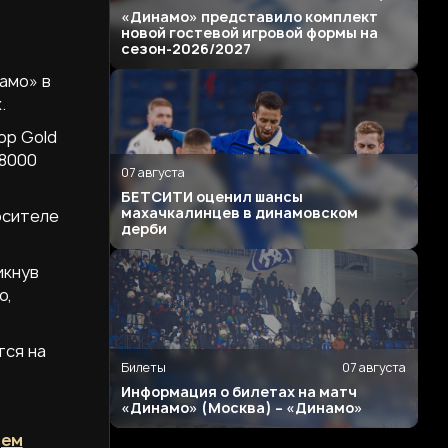
«Динамо» представило комплект
новой гостевой игровой формы на
сезон-2026/2027
амо» в
.
ор Gold
18000
07 августа
БЕТСИТИ оценил шансы
махачкалинцев в динамовском
осителе
дерби
икнув
о,
тся на
Билеты
07 августа
Информация о билетах на матч
«Динамо» (Москва) – «Динамо»
щем