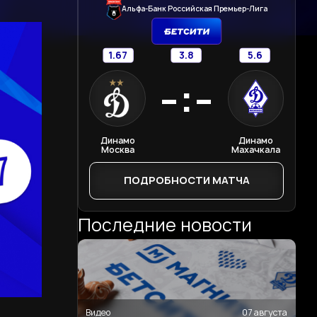
Альфа-Банк Российская Премьер-Лига
1.67
3.8
5.6
-:-
Динамо
Динамо
Москва
Махачкала
ПОДРОБНОСТИ МАТЧА
Последние новости
Видео
07 августа