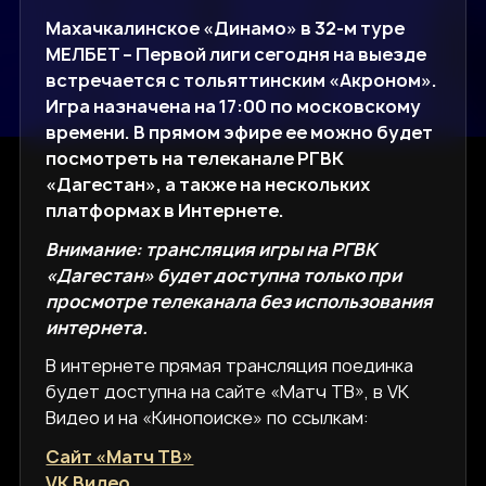
Махачкалинское «Динамо» в 32-м туре
МЕЛБЕТ – Первой лиги сегодня на выезде
встречается с тольяттинским «Акроном».
Игра назначена на 17:00 по московскому
времени. В прямом эфире ее можно будет
посмотреть на телеканале РГВК
«Дагестан», а также на нескольких
платформах в Интернете.
Внимание: трансляция игры на РГВК
«Дагестан» будет доступна только при
просмотре телеканала без использования
интернета.
В интернете прямая трансляция поединка
будет доступна на сайте «Матч ТВ», в VK
Видео и на «Кинопоиске» по ссылкам:
Сайт «Матч ТВ»
VK Видео