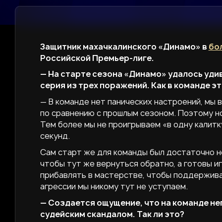
Защитник махачкалинского «Динамо» в
бо
Российской Премьер-лиге.
— На старте сезона «Динамо» удалось удив
серия из трех поражений. Как в команде 
— В команде нет панических настроений, мы 
по сравнению с прошлым сезоном. Поэтому но
Тем более мы не проигрываем «в одну калитк
секунд.
Сам старт же для команды был достаточно не
чтобы тут же вернуться обратно, а готовы иг
прибавлять в мастерстве, чтобы поддерживат
агрессии мы никому тут не уступаем.
— Создается ощущение, что на команде не
судейским скандалом. Так ли это?