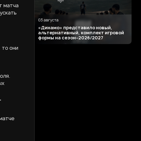
т матча
пускать
03 августа
«Динамо» представило новый,
альтернативный, комплект игровой
формы на сезон–2026/2027
 то они
оля.
ых
т
 матче