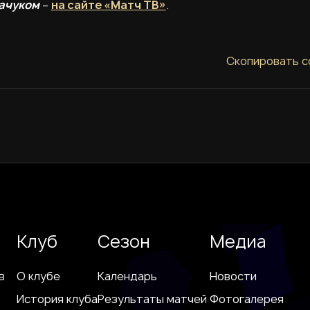
ачуком
–
на сайте «Матч ТВ»
.
Скопировать с
Клуб
Сезон
Медиа
в
О клубе
Календарь
Новости
История клуба
Результаты матчей
Фотогалерея