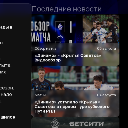
Последние новости
нды в
ас
Обзор матча
05 августа
«Динамо» – «Крылья Советов».
я
Видеообзор
пыта.
них
сезон,
 надо
Матчи
04 августа
,
«Динамо» уступило «Крыльям
Советов» в первом туре кубкового
Пути РПЛ
ршился