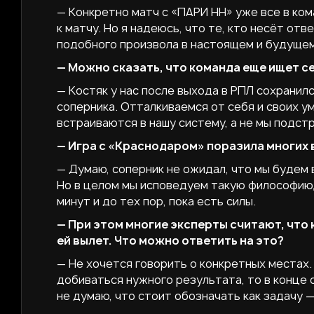
— Конкретно матч с «ПАРИ НН» уже все в ком
к матчу. Но я надеюсь, что те, кто несёт от
подобного произвола в настоящем и будущем
— Можно сказать, что команда еще ищет с
— Костяк у нас после выхода в РПЛ сохранилс
соперника. Отталкиваемся от себя и своих ум
встраиваются в нашу систему, а не мы подст
— Игра с «Краснодаром» поразила многих в
— Думаю, соперник не ожидал, что мы будем 
Но в целом мы исповедуем такую философию,
минут и до тех пор, пока есть силы.
— При этом многие эксперты считают, что
ей вылет. Что можно ответить на это?
— Не хочется говорить о конкретных местах. 
добиваться нужного результата, то в конце с
не думаю, что стоит обозначать как задачу 