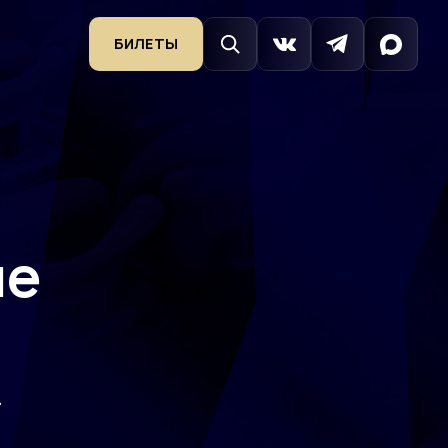
БИЛЕТЫ
не
»