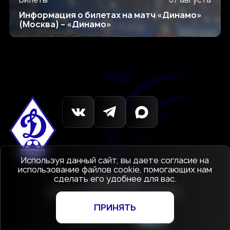
Информация о билетах на матч «Динамо»
(Москва) – «Динамо»
Используя данный сайт, вы даете согласие на
использование файлов cookie, помогающих нам
сделать его удобнее для вас.
© 1927-2026
АНО «Футбольный клуб Динамо»
Махачкала
ПРИНЯТЬ
Создание сайта
—