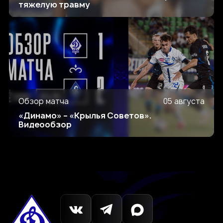
тяжелую травму
Обзор матча
05 августа
«Динамо» – «Крылья Советов».
Видеообзор