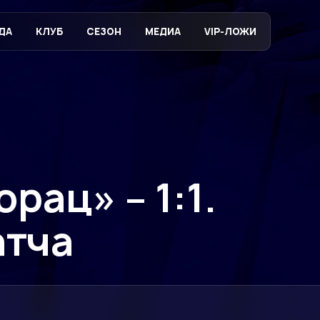
ДА
КЛУБ
СЕЗОН
МЕДИА
VIP-ЛОЖИ
рац» – 1:1.
атча