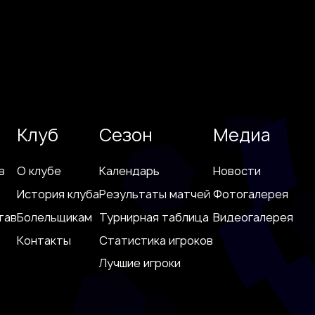
Клуб
Сезон
Медиа
в
О клубе
Календарь
Новости
История клуба
Результаты матчей
Фотогалерея
тав
Болельщикам
Турнирная таблица
Видеогалерея
Контакты
Статистика игроков
Лучшие игроки