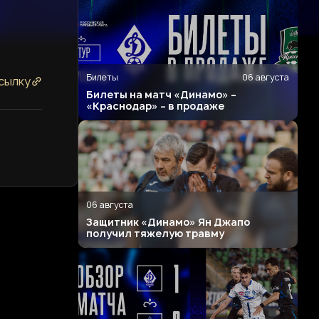
Билеты
06 августа
сылку
Билеты на матч «Динамо» –
«Краснодар» – в продаже
06 августа
Защитник «Динамо» Ян Джапо
получил тяжелую травму