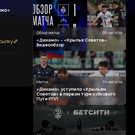
амо»
Обзор матча
05 августа
«Динамо» – «Крылья Советов».
сылку
Видеообзор
Матчи
04 августа
«Динамо» уступило «Крыльям
Советов» в первом туре кубкового
Пути РПЛ