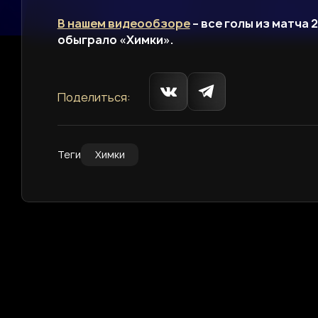
В нашем видеообзоре
– все голы из матча
обыграло «Химки».
Поделиться:
Теги
Химки