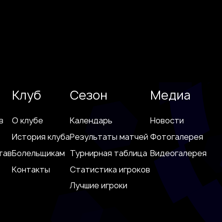
Клуб
Сезон
Медиа
в
О клубе
Календарь
Новости
История клуба
Результаты матчей
Фотогалерея
тав
Болельщикам
Турнирная таблица
Видеогалерея
Контакты
Статистика игроков
Лучшие игроки