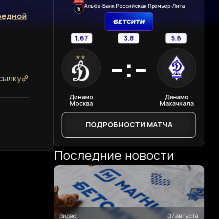
Альфа-Банк Российская Премьер-Лига
редной
1.67
3.8
5.6
-:-
сылку
Динамо
Динамо
Москва
Махачкала
ПОДРОБНОСТИ МАТЧА
Последние новости
Видео
07 августа