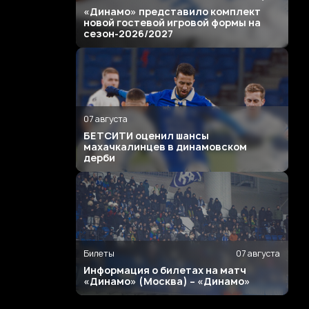
«Динамо» представило комплект
новой гостевой игровой формы на
сезон-2026/2027
07 августа
БЕТСИТИ оценил шансы
махачкалинцев в динамовском
дерби
Билеты
07 августа
Информация о билетах на матч
«Динамо» (Москва) – «Динамо»