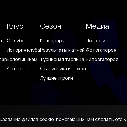
Клуб
Сезон
Медиа
в
О клубе
Календарь
Новости
История клуба
Результаты матчей
Фотогалерея
тав
Болельщикам
Турнирная таблица
Видеогалерея
Контакты
Статистика игроков
Лучшие игроки
льзование файлов cookie, помогающих нам сделать его у