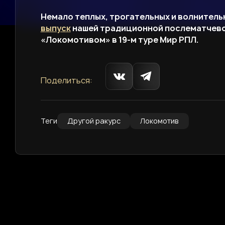
Немало теплых, трогательных и волнительн
выпуск
нашей традиционной послематчево
«Локомотивом» в 19-м туре Мир РПЛ.
Поделиться:
Теги
Другой ракурс
Локомотив