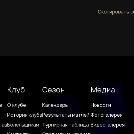
Скопировать с
Клуб
Сезон
Медиа
в
О клубе
Календарь
Новости
История клуба
Результаты матчей
Фотогалерея
тав
Болельщикам
Турнирная таблица
Видеогалерея