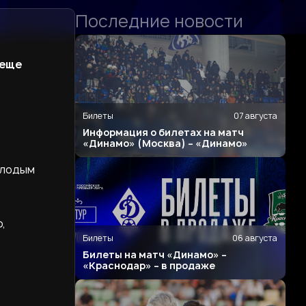
Последние новости
 еще
Билеты
07 августа
Информация о билетах на матч
«Динамо» (Москва) – «Динамо»
олодым
,
Билеты
06 августа
Билеты на матч «Динамо» –
«Краснодар» – в продаже