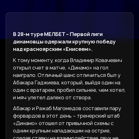
В 28-м туре МЕЛБЕТ – Первой лиги
динамовцы одержали крупную победу
над красноярским «Енисеем».
К тому моменту, когда Владимир Ковачевич
открыл счет в матче, «Динамо» на гол
наиграло. Отличный шанс отличиться был у
Абакара Гаджиева, который, выйдя один на
один с вратарем, пробил сильнее, чем хотел,
и мяч улетел далеко от створа.
Абакар и Ражаб Магомедов составили пару
форвардов в этот день – тренерский штаб
«Динамо» отошел от привычной схемы с
одним крупным нападающим на острие,
сделав ставку на взаимодействие двух не