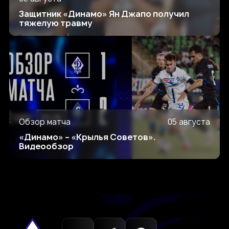
Защитник «Динамо» Ян Джапо получил
тяжелую травму
Обзор матча
05 августа
«Динамо» – «Крылья Советов».
Видеообзор