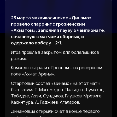
23 марта махачкалинское «Динамо»
провело спарринг с грозненским
«Ахматом», заполняя паузу в чемпионате,
связанную с матчами сборных, и
одержало победу – 2:1.
Игра прошла в закрытом для болельщиков
режиме.
Команды сыграли в Грозном – на резервном
поле «Ахмат Арены».
Стартовый состав «Динамо» на этот матч
был таким: Т. Магомедов, Пальцев, Шумахов,
Табидзе, Аззи, Сундуков, Глушков, Мрезиге,
Касинтура, А. Гаджиев, Агаларов.
Динамовцы открыли счет в конце первого