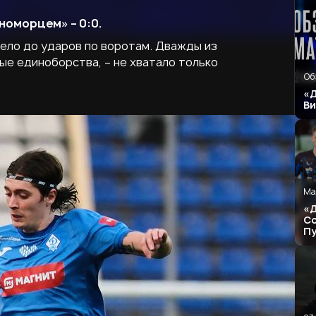
номорцем» – 0:0.
ело до ударов по воротам. Дважды из
ые единоборства, – не хватало только
Об
«Д
В
Ма
«Д
Со
П