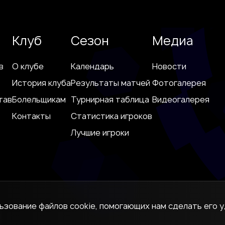
Клуб
Сезон
Медиа
в
О клубе
Календарь
Новости
История клуба
Результаты матчей
Фотогалерея
тав
Болельщикам
Турнирная таблица
Видеогалерея
Контакты
Статистика игроков
Лучшие игроки
льзование файлов cookie, помогающих нам сделать его у