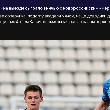
о» на выезде сыграло вничью с новороссийским «Чер
е соперника: подолгу владели мячом, чаще доводили д
щитник Артем Касимов, выигрывая раз за разом верхов