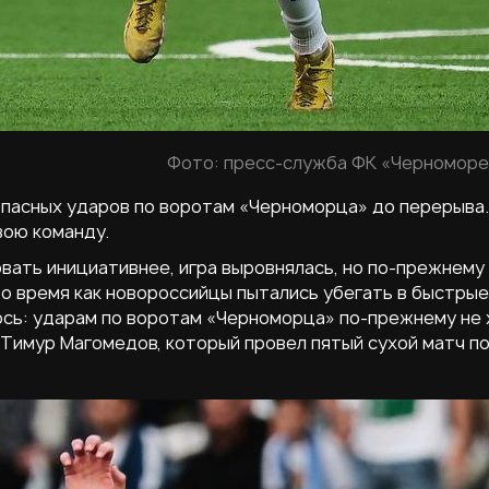
Фото: пресс-служба ФК «Черноморе
асных ударов по воротам «Черноморца» до перерыва. В
вою команду.
овать инициативнее, игра выровнялась, но по-прежнему
то время как новороссийцы пытались убегать в быстры
лось: ударам по воротам «Черноморца» по-прежнему не 
Тимур Магомедов, который провел пятый сухой матч п