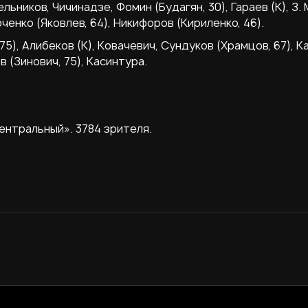
льников, Чичинадзе, Фомин (Будагян, 30), Гараев (К), З.
рченко (Яковлев, 64), Никифоров (Кириленко, 46).
75), Алибеков (К), Ковачевич, Сундуков (Храмцов, 67), К
в (Зинович, 75), Касинтура.
нтральный». 3784 зрителя.