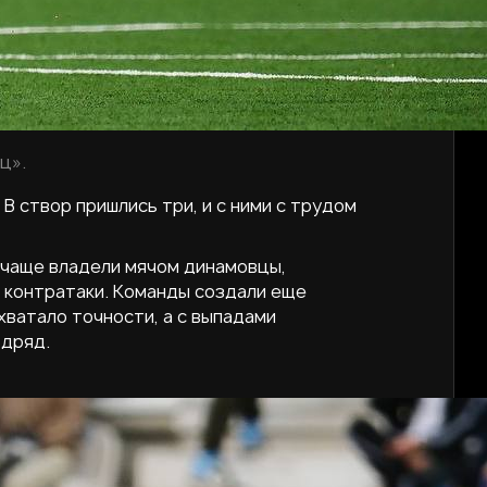
ц».
 створ пришлись три, и с ними с трудом
 чаще владели мячом динамовцы,
е контратаки. Команды создали еще
хватало точности, а с выпадами
одряд.