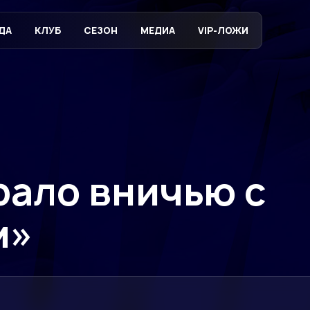
ДА
КЛУБ
СЕЗОН
МЕДИА
VIP-ЛОЖИ
ало вничью с
м»