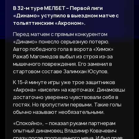
В 32-м туре МЕЛБЕТ – Первой лиги
«Динамо» уступило в выездном матче с
тольяттинским «Акроном».
Перед матчем с прямым конкурентом
«Динамо» понесло серьезную потерю.
Автор победного гола в ворота «Химок»
Ражаб Магомедов выбыл из строя из-за
мышечного повреждения. Его заменил в
стартовом составе Залимхан Юсупов.
К 15-й минуте игры уже трое защитников
«Акрона» «висели» на карточках. Динамовцы
достаточно уверенно чувствовали себя в
гостях. Но пропустили первыми. Такие голы
обычно называют необязательными.
«Спокойно», – показал руками партнерам
опытный динамовец Владимир Ковачевич
сразу после пропущенного мяча. И был прав.