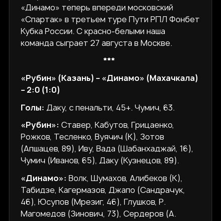
«Динамо» теперь впереди московский
«Спартак» в третьем туре Пути РПЛ Фонбет
Кубка России. С красно-белыми наша
команда сыграет 27 августа в Москве.
***
«Рубин» (Казань) – «Динамо» (Махачкала)
– 2:0 (1:0)
Голы:
Даку, с пенальти, 45+. Чумич, 63.
«Рубин»:
Ставер, Кабутов, Грицаенко,
Рожков, Тесленко, Вуячич (К), Зотов
(Апшацев, 89), Иву, Вада (Шабанхаджай, 16),
Чумич (Иванов, 65), Даку (Кузнецов, 89).
«Динамо»:
Волк, Шумахов, Алибеков (К),
Табидзе, Кагермазов, Джапо (Сандрачук,
46), Юсупов (Мрезиг, 46), Глушков, Р.
Магомедов (Зинович, 73), Сердеров (А.