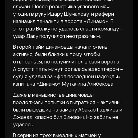
случай. После розыгрыша углового мяч
угодил в руку Идару Шумахову, и рефери
назначил пенальти в ворота «Динамо». В
этот раз Волку не удалось спасти команду –
удар Даку получился неотразимым.
Второй тайм динамовцы начали очень
активно, были близки к тому, чтобы
отыграться, но получили гол в свои ворота.
А спустя пять минут остались вдесятером –
судья удалил за «фол последней надежды»
капитана «Динамо» Муталипа Алибекова.
Даже в меньшинстве динамовцы
продолжали попытки отыграться – активны
были вышедшие на замену Абакар Гаджиев и
Джавад, опасно бил Зинович. Но забить не
удалось.
В серии из трех выездных матчей у