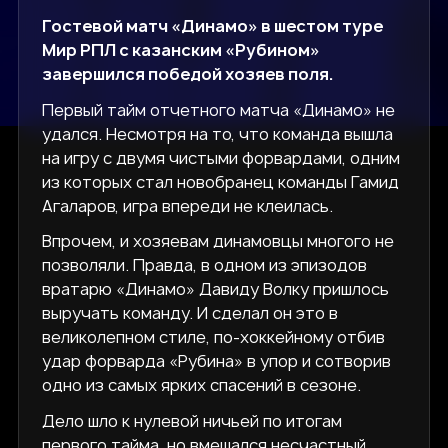
Гостевой матч «Динамо» в шестом туре
Мир РПЛ с казанским «Рубином»
завершился победой хозяев поля.
Первый тайм отчетного матча «Динамо» не
удался. Несмотря на то, что команда вышла
на игру с двумя чистыми форвардами, одним
из которых стал новобранец команды Гамид
Агаларов, игра впереди не клеилась.
Впрочем, и хозяевам динамовцы многого не
позволяли. Правда, в одном из эпизодов
вратарю «Динамо» Давиду Волку пришлось
выручать команду. И сделал он это в
великолепном стиле, по-хоккейному отбив
удар форварда «Рубина» в упор и сотворив
одно из самых ярких спасений в сезоне.
Дело шло к нулевой ничьей по итогам
первого тайма, но вмешался несчастный