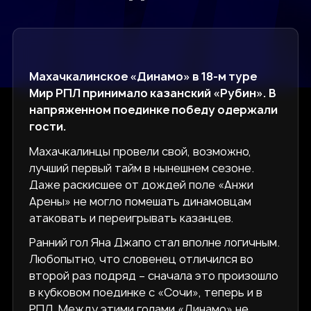
Махачкалинское «Динамо» в 18-м туре
Мир РПЛ принимало казанский «Рубин». В
напряженном поединке победу одержали
гости.
Махачкалинцы провели свой, возможно,
лучший первый тайм в нынешнем сезоне.
Даже раскисшее от дождей поле «Анжи
Арены» не могло помешать динамовцам
атаковать и переигрывать казанцев.
Ранний гол Яна Джапо стал вполне логичным.
Любопытно, что словенец отличился во
второй раз подряд – сначала это произошло
в кубковом поединке с «Сочи», теперь и в
РПЛ. Между этими голами «Динамо» не