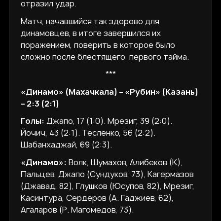
отразил удар.
Матч, начавшийся так здорово для
динамовцев, в итоге завершился их
поражением, поверить в которое было
сложно после блестящего первого тайма.
***
«Динамо» (Махачкала) – «Рубин» (Казань)
– 2:3 (2:1)
Голы:
Джапо, 17 (1:0). Мрезиг, 39 (2:0).
Йочич, 43 (2:1). Тесленко, 56 (2:2).
Шабанхаджай, 69 (2:3).
«Динамо»:
Волк, Шумахов, Алибеков (К),
Пальцев, Джапо (Сундуков, 73), Кагермазов
(Джавад, 82), Глушков (Юсупов, 82), Мрезиг,
Касинтура, Сердеров (А. Гаджиев, 62),
Агаларов (Р. Магомедов, 73).