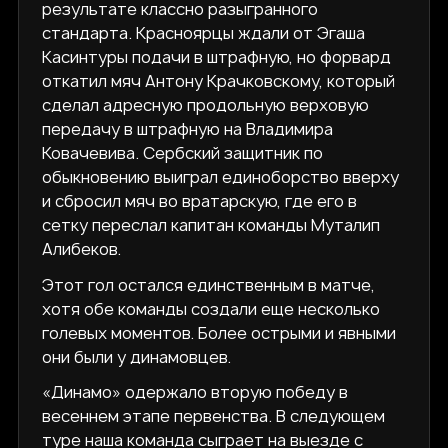
результате классно разыгранного
стандарта. Красноярцы ждали от Эгаша
Касинтуры подачи в штрафную, но форвард
откатил мяч Антону Крачковскому, который
сделал адресную продольную верховую
передачу в штрафную на Владимира
Ковачевива. Сербский защитник по
обыкновению выиграл единоборство вверху
и сбросил мяч во вратарскую, где его в
сетку переслал капитан команды Муталип
Алибеков.
Этот гол остался единственным в матче,
хотя обе команды создали еще несколько
голевых моментов. Более острыми и явными
они были у динамовцев.
«Динамо» одержало вторую победу в
весеннем этапе первенства. В следующем
туре наша команда сыграет на выезде с