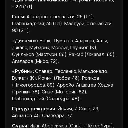
– 2:1 (1:1)
Голы:
Агаларов, с пенальти, 25 (1:1).
Шабанхаджай, 35 (1:1). Мастури, с пенальти,
90 (2:1).
«Динамо»:
Волк, Шумахов, Аларкон, Аззи,
Джапо, Мубарик, Мрезиг, Глушков (К),
Сундуков (Мастури, 86), Ражаб (Джавад, 65),
Агаларов (Миро, 72).
«Рубин»:
Ставер, Тесленко, Мальдонадо,
Вуячич (К), Йочич (Лобов, 46), Рожков
(Нижегородов, 89), Арройо, Апшацев, Ходжа
(Грипши, 76), Сиве (Моторин, 82),
Шабанхаджай (Сааведра, 46).
Предупреждения:
Йочич, 7, Сиве, 29,
Апшацев, 45, Сааведра, 77.
Судья:
Иван Абросимов (Санкт-Петербург).