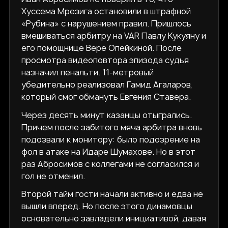
Хуссема Мрезига остановили в штрафной
«Рубина» с нарушением правил. Пришлось
вмешиваться арбитру на VAR Павлу Кукуяну и
его помощнице Вере Опейкиной. После
просмотра видеоповтора эпизода судья
назначил пенальти. 11-метровый
убедительно реализовал Гамид Агаларов,
который смог обмануть Евгения Ставера.
Через десять минут казанцы отыгрались.
Причем после забитого мяча арбитра вновь
подозвали к монитору: было подозрение на
фол в атаке на Идаре Шумахове. Но в этот
раз Абросимов с коллегами не согласился и
гол не отменил.
Второй тайм гости начали активно и едва не
вышли вперед. Но после этого динамовцы
основательно завладели инициативой, давая