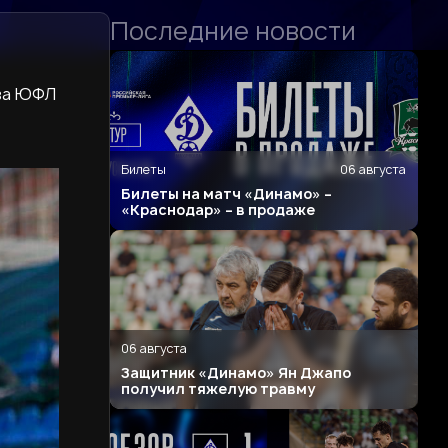
Последние новости
тва ЮФЛ
Билеты
06 августа
Билеты на матч «Динамо» –
«Краснодар» – в продаже
06 августа
Защитник «Динамо» Ян Джапо
получил тяжелую травму