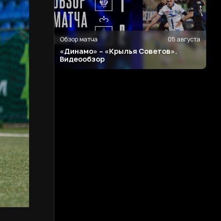
Обзор матча
05 августа
«Динамо» – «Крылья Советов».
Видеообзор