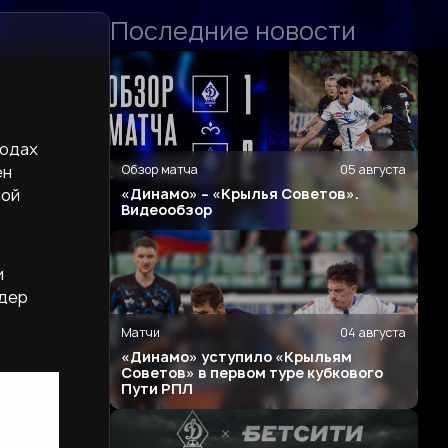
Последние новости
родах
Обзор матча
05 августа
ен
«Динамо» – «Крылья Советов».
ной
Видеообзор
и
рдер
Матчи
04 августа
«Динамо» уступило «Крыльям
Советов» в первом туре кубкового
Пути РПЛ