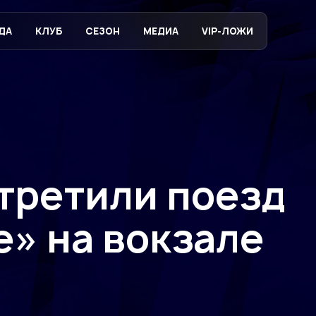
ДА
КЛУБ
СЕЗОН
МЕДИА
VIP-ЛОЖИ
третили поезд
е» на вокзале