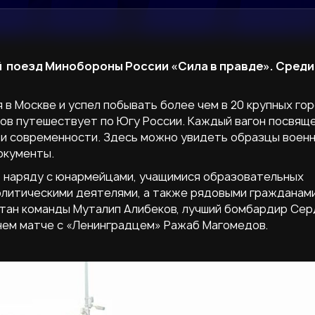
й поезд Минобороны России «Сила в правде». Среди
 в Москве и успел побывать более чем в 20 крупных го
нов путешествует по Югу России. Каждый вагон посвящ
 и современности. Здесь можно увидеть образцы воен
окументы.
го наряду с юнармейцами, учащимися образовательных
олитическими деятелями, а также рядовыми гражданам
итан команды Муталип Алибеков, лучший бомбардир Се
нем матче с «Ленинградцем» Ражаб Магомедов.