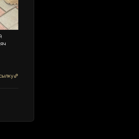
й
сяч
сылку