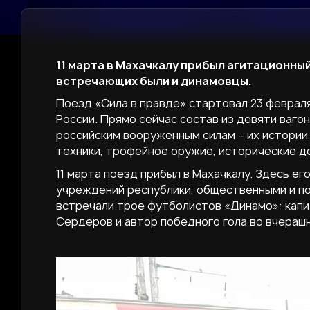
11 марта в Махачкалу прибыл агитационны
встречающих были и динамовцы.
Поезд «Сила в правде» стартовал 23 февраля
России. Прямо сейчас состав из девяти ваго
российским вооруженным силам – их истории
техники, трофейное оружие, исторические д
11 марта поезд прибыл в Махачкалу. Здесь е
учреждений республики, общественными и п
встречали трое футболистов «Динамо»: кап
Сердеров и автор победного гола во вчераш