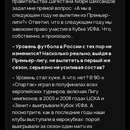
правительства Дагестана Хизри Шихсаидов
задал мне прямой вопрос: «А мы в
следующем году не вылетим из Премьер-
лиги?» Ответил, что в следующем году мы
завоюем право участия в Кубке УЕФА. Что,
собственно, и произошло…
– Уровень футбола в России с тех пор не
изменился? Насколько реально, выйдя в
Премьер-лигу, не вылететь в первый же
сезон, серьезно не усиливая состав?
– Уровень стал хуже. А что, нет? В 90-х
«Спартак» играл в полуфиналах всех
европейских турниров, включая Лигу
чемпионов, в 2005 и 2008 годах ЦСКА и
«Зенит» выигрывали Кубок УЕФА. А
посмотрите, как в последние годы наши
клубы выступали в еврокубках: порой
выигрывали за сезон один матч из