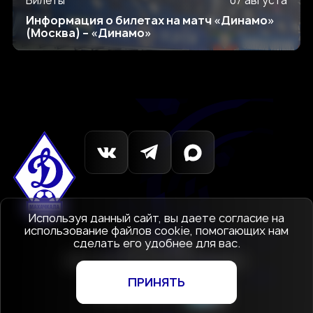
Билеты
07 августа
Информация о билетах на матч «Динамо»
(Москва) – «Динамо»
Используя данный сайт, вы даете согласие на
использование файлов cookie, помогающих нам
сделать его удобнее для вас.
© 1927-2026
АНО «Футбольный клуб Динамо»
Махачкала
ПРИНЯТЬ
Создание сайта
—