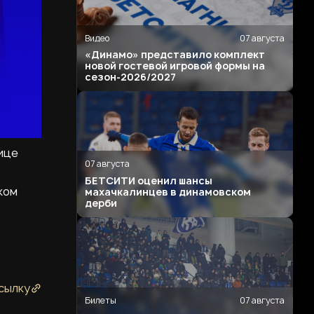
Видео
07 августа
«Динамо» представило комплект
новой гостевой игровой формы на
сезон-2026/2027
ице
07 августа
БЕТСИТИ оценил шансы
ком
махачкалинцев в динамовском
дерби
сылку
Билеты
07 августа