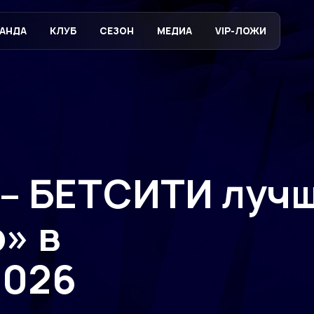
АНДА
КЛУБ
СЕЗОН
МЕДИА
VIP-ЛОЖИ
 – БЕТСИТИ луч
» в
2026