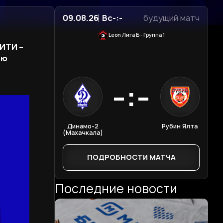
09.08.26
Вс
-:-
будущий матч
Leon Лига Б - Группа 1
ИТИ –
ию
-:-
Динамо-2
Рубин Ялта
(Махачкала)
ПОДРОБНОСТИ МАТЧА
Последние новости