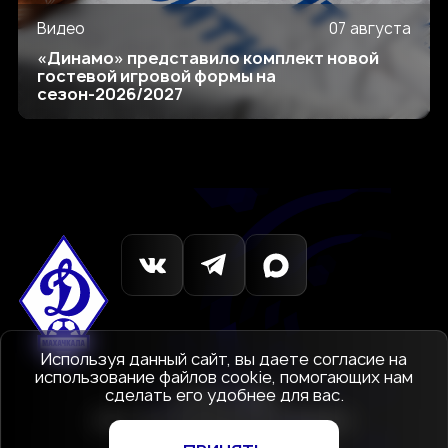
Видео
07 августа
«Динамо» представило комплект новой
гостевой игровой формы на
сезон-2026/2027
Используя данный сайт, вы даете согласие на
использование файлов cookie, помогающих нам
сделать его удобнее для вас.
© 1927-2026
АНО «Футбольный клуб Динамо»
Махачкала