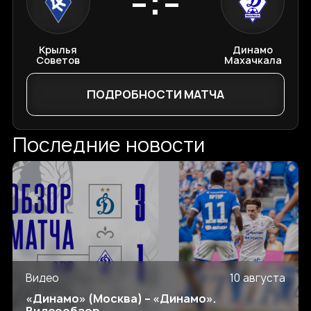
-:-
Крылья
Динамо
Советов
Махачкала
ПОДРОБНОСТИ МАТЧА
Последние новости
Видео
10 августа
«Динамо» (Москва) – «Динамо».
Видеообзор