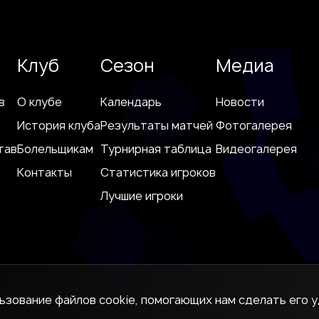
Клуб
Сезон
Медиа
в
О клубе
Календарь
Новости
История клуба
Результаты матчей
Фотогалерея
тав
Болельщикам
Турнирная таблица
Видеогалерея
Контакты
Статистика игроков
Лучшие игроки
льзование файлов cookie, помогающих нам сделать его у