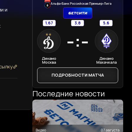
Альфа-Банк Российская Премьер-Лига
и и
1.67
3.8
5.6
х
-:-
Динамо
Динамо
Москва
Махачкала
сылку
ПОДРОБНОСТИ МАТЧА
Последние новости
Видео
07 августа