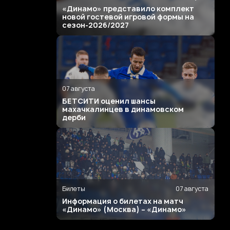
«Динамо» представило комплект
новой гостевой игровой формы на
сезон-2026/2027
07 августа
БЕТСИТИ оценил шансы
махачкалинцев в динамовском
дерби
Билеты
07 августа
Информация о билетах на матч
«Динамо» (Москва) – «Динамо»