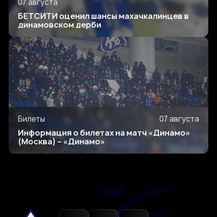
07 августа
БЕТСИТИ оценил шансы махачкалинцев в
динамовском дерби
Билеты
07 августа
Информация о билетах на матч «Динамо»
(Москва) – «Динамо»