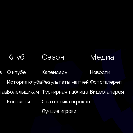
Клуб
Сезон
Медиа
в
О клубе
Календарь
Новости
История клуба
Результаты матчей
Фотогалерея
тав
Болельщикам
Турнирная таблица
Видеогалерея
Контакты
Статистика игроков
Лучшие игроки