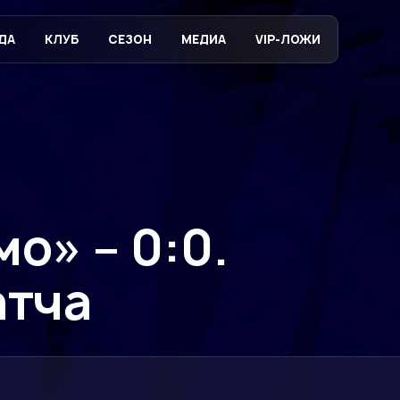
ДА
КЛУБ
СЕЗОН
МЕДИА
VIP-ЛОЖИ
о» – 0:0.
атча