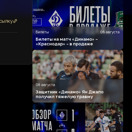
сылку
Билеты
06 августа
Билеты на матч «Динамо» –
«Краснодар» – в продаже
06 августа
Защитник «Динамо» Ян Джапо
получил тяжелую травму