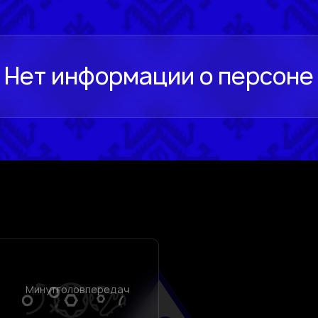
Минут
голов
передач