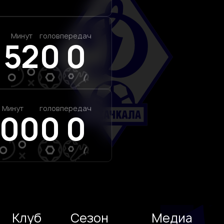
Минут
голов
передач
52
0
0
Минут
голов
передач
100
0
0
Клуб
Сезон
Медиа