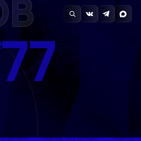
ОВ
77