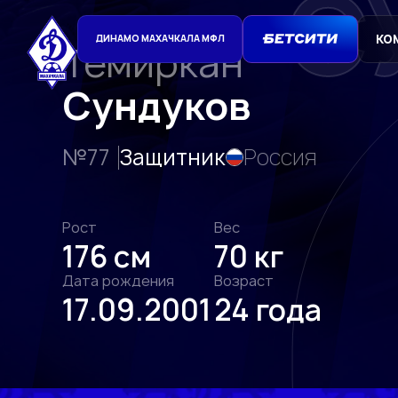
С
КО
ДИНАМО МАХАЧКАЛА МФЛ
Темиркан
Сундуков
№77
Защитник
Россия
Рост
Вес
176 см
70 кг
Дата рождения
Возраст
17.09.2001
24 года