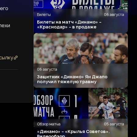
 его
Билеты
06 августа
Билеты на матч «Динамо» –
пехи
«Краснодар» – в продаже
сылку
06 августа
Защитник «Динамо» Ян Джапо
получил тяжелую травму
Обзор матча
05 августа
«Динамо» – «Крылья Советов».
Видеообзор