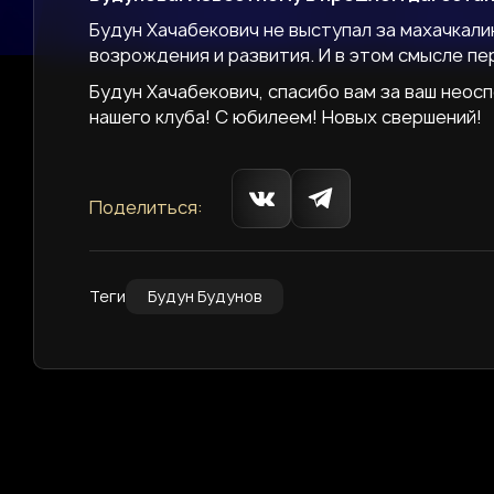
Будун Хачабекович не выступал за махачкал
возрождения и развития. И в этом смысле п
Будун Хачабекович, спасибо вам за ваш неос
нашего клуба! С юбилеем! Новых свершений!
Поделиться:
Теги
Будун Будунов