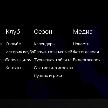
Клуб
Сезон
Медиа
в
О клубе
Календарь
Новости
История клуба
Результаты матчей
Фотогалерея
тав
Болельщикам
Турнирная таблица
Видеогалерея
Контакты
Статистика игроков
Лучшие игроки