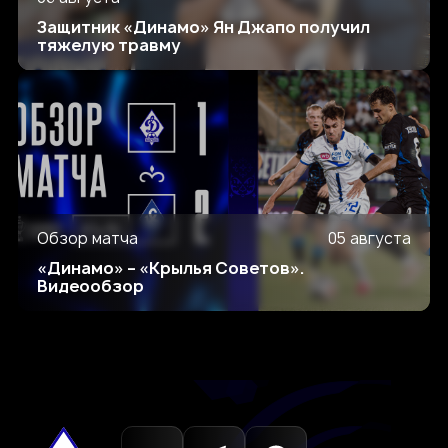
Защитник «Динамо» Ян Джапо получил
тяжелую травму
Обзор матча
05 августа
«Динамо» – «Крылья Советов».
Видеообзор