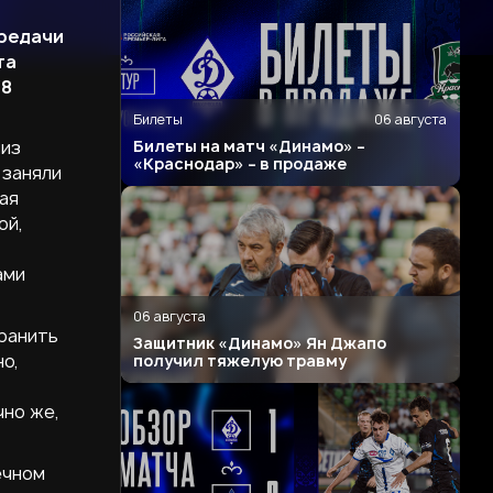
ередачи
та
/8
Билеты
06 августа
Билеты на матч «Динамо» –
 из
«Краснодар» – в продаже
 заняли
ая
ой,
ами
06 августа
хранить
Защитник «Динамо» Ян Джапо
о,
получил тяжелую травму
чно же,
ечном