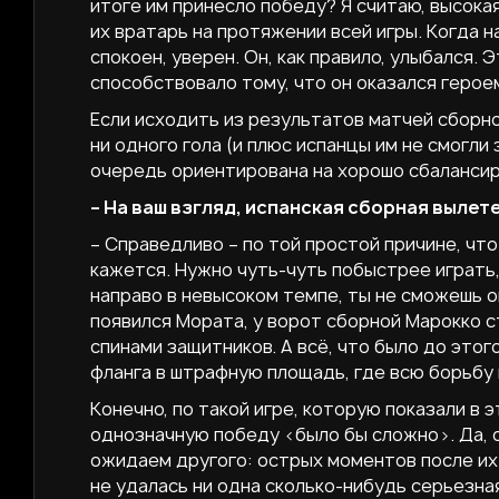
итоге им принесло победу? Я считаю, высокая
их вратарь на протяжении всей игры. Когда н
спокоен, уверен. Он, как правило, улыбался. 
способствовало тому, что он оказался героем
Если исходить из результатов матчей сборно
ни одного гола (и плюс испанцы им не смогли
очередь ориентирована на хорошо сбалансир
– На ваш взгляд, испанская сборная вылет
– Справедливо – по той простой причине, что
кажется. Нужно чуть-чуть побыстрее играть,
направо в невысоком темпе, ты не сможешь оп
появился Мората, у ворот сборной Марокко с
спинами защитников. А всё, что было до этого
фланга в штрафную площадь, где всю борьбу
Конечно, по такой игре, которую показали в
однозначную победу <было бы сложно>. Да, он
ожидаем другого: острых моментов после их 
не удалась ни одна сколько-нибудь серьезна