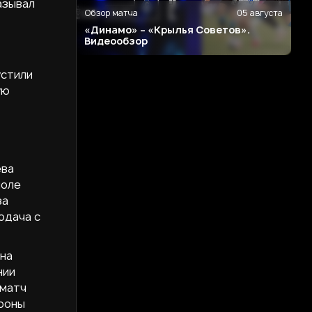
азывал
Обзор матча
05 августа
«Динамо» – «Крылья Советов».
Видеообзор
устили
ую
ева
поле
за
одача с
 на
нии
 матч
ороны