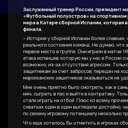
Заслуженный тренер России, президент м
«Футбольный полуостров» на спортивном 
мира в Катаре сборной Испании, которая в
финала.
– История у сборной Испании более славная, ч
реального состояния команд. Не думаю, что э
первое место в группе. Они играли в матче 1
атака испанцев, которую мы у нас в России 
возможно, из-за отсутствия агрессии. Только
защитникам за счет забросов, передач на ход
марокканских защитников оказываться не уд
Мне очень приятно было смотреть, как в са
мяч, сыграть в пас и выйти в контратаку. Тол
стали играть на отбой. Плюс ко всему прочем
схватках один в один выглядели достойно, ча
по своему игровому потенциалу несколько пр
Что еще хотелось бы отметить в игроках сбо