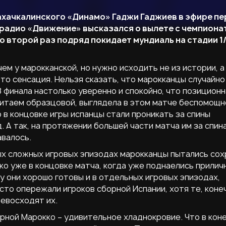
ахачкалинского «Динамо» Гаджи Гаджиев в эфире п
радио «Движение» высказался о вылете с чемпиона
о второй раз подряд покидает мундиаль на стадии 1
ем у марокканской, но нужно исходить не из истории, а
то сенсация. Нельзя сказать, что марокканцы случайно
/8 финала настолько уверенно и спокойно, что позиционн
считаем образцовой, выглядела в этом матче беспомощн
 в концовке игры испанцы стали проникать за спины
. А так, на протяжении большей части матча им за спин
авалось.
мых сложных игровых эпизодах марокканцы пытались со
ько уже в концовке матча, когда уже поднаелись приличн
у они хорошо готовы и в отдельных игровых эпизодах,
сто опережали игроков сборной Испании, хотя те, коне
евосходят их.
рной Марокко – удивительное хладнокровие. Что в кон