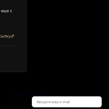
 еще с
сылку