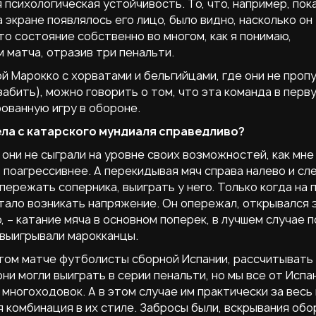
 психологическая устойчивость. То, что, например, пок
а экране появлялось его лицо, было видно, насколько он
Это состояние собственно во многом, как я понимаю,
 матча, отразив три пенальти.
й Марокко с хорватами и бельгийцами, где они не проп
 забить), можно говорить о том, что эта команда в перв
ованную игру в обороне.
ела с катарского мундиаля справедливо?
 они не сыграли на уровне своих возможностей, как мне
 поагрессивнее. А перекидывая мяч справа налево и сл
ережать соперника, выиграть у него. Только когда на 
тало возникать напряжение. Он опережал, открывался 
, – катание мяча в основном поперек, в лучшем случае п
 выигрывали марокканцы.
 этом матче футболисты сборной Испании, рассчитывать
и могли выиграть в серии пенальти, но мы все от Испа
многоходовок. А в этом случае им практически за весь
я комбинация в их стиле. Забросы были, вскрывания об