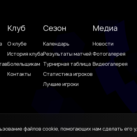
Клуб
Сезон
Медиа
в
О клубе
Календарь
Новости
История клуба
Результаты матчей
Фотогалерея
тав
Болельщикам
Турнирная таблица
Видеогалерея
Контакты
Статистика игроков
Лучшие игроки
льзование файлов cookie, помогающих нам сделать его у