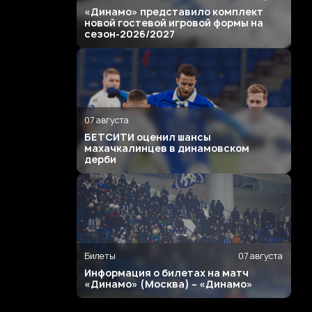
«Динамо» представило комплект
новой гостевой игровой формы на
сезон-2026/2027
07 августа
БЕТСИТИ оценил шансы
махачкалинцев в динамовском
дерби
Билеты
07 августа
Информация о билетах на матч
«Динамо» (Москва) – «Динамо»